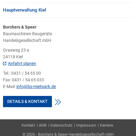
Hauptverwaltung Kiel
Borchers & Speer
Baumaschinen Baugeräte
Handelsgesellschaft mbH
Grasweg 23 a
24118 Kiel
Anfahrt planen
Tel.:
0431 / 54 65 00
Fax:
0431 / 54 65 033
E-Mail:
info@bs-mietpark.de
DETAILS & KONTAKT
Kontakt
AGB
Datenschutz
Impressum
Karriere
© 2026 - Borchers & Speer Handelsgesellschaft mbH