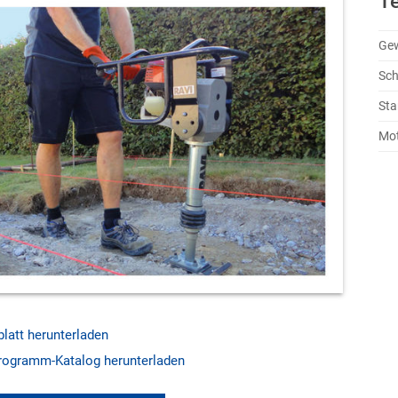
T
Gew
Sch
St
Mot
latt herunterladen
ogramm-Katalog herunterladen