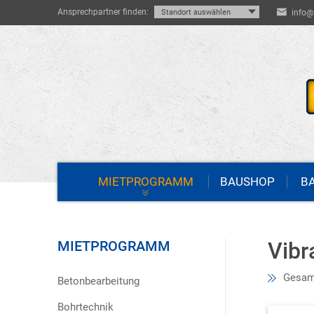
Ansprechpartner finden:
info@
MIETPROGRAMM
BAUSHOP
B
MIETPROGRAMM
Vibr
Gesamt
Betonbearbeitung
Bohrtechnik