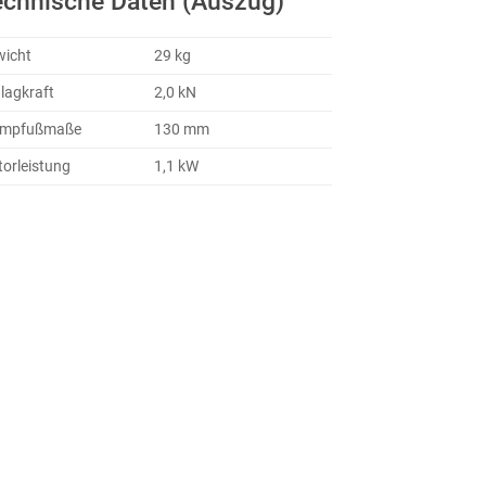
echnische Daten (Auszug)
icht
29 kg
lagkraft
2,0 kN
ampfußmaße
130 mm
orleistung
1,1 kW