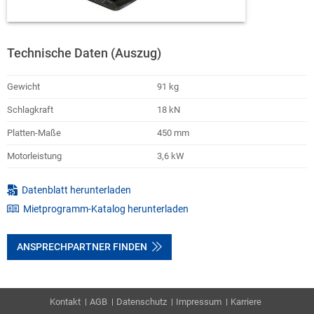
Technische Daten (Auszug)
Gewicht
91 kg
Schlagkraft
18 kN
Platten-Maße
450 mm
Motorleistung
3,6 kW
Datenblatt herunterladen
Mietprogramm-Katalog herunterladen
ANSPRECHPARTNER FINDEN
Kontakt
AGB
Datenschutz
Impressum
Karriere