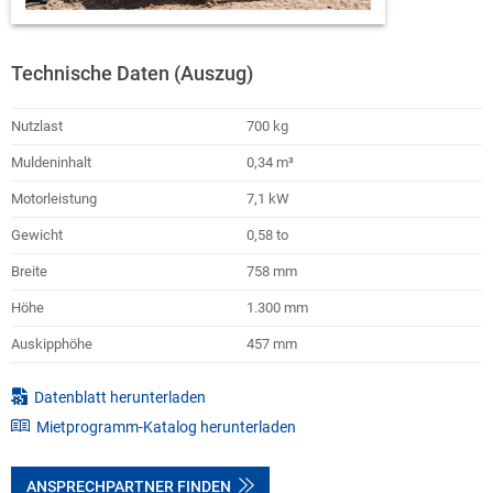
Technische Daten (Auszug)
Nutzlast
700 kg
Muldeninhalt
0,34 m³
Motorleistung
7,1 kW
Gewicht
0,58 to
Breite
758 mm
Höhe
1.300 mm
Auskipphöhe
457 mm
Datenblatt herunterladen
Mietprogramm-Katalog herunterladen
ANSPRECHPARTNER FINDEN